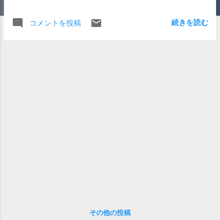
ろを簡単に予想してみる。 ４K60fps/6K30fpsリーク段階で
の予測は、4K 60fpsと6K 30fpsに対応しているといわれて
続きを読む
コメントを投稿
いるうちの6K 30fpsについては動画形式が普及していない
こともあり、6Kフォトとしての機能が主要だと思われる(ど
こかの動画のチャットに残してみた)。フォトキナでの発表
ではそれ以上のことが出てきていないように見られるが、
G8にコンシューマ向けの機能をほぼ集約してきたことか
ら、GH5では業務用にも耐えうる機能がいくつか見込める
のではないだろうか。 ひとつめは圧縮形式の追加、 4Kでは
H.265が主流になってくると見込まれるので対応してきても
不思議ではない。いくつかの対応機器もあるようなので4K
でも対応できるのではないかな。 また、4Kと同時に語られ
ることの多くなってきているHDR動画にもV-Logだけでなく
どこまで対応してくるのか注目したい。4:2:2 10bit記録に対
応するのだったか。 このふたつはUHD Blu-rayの規格から予
想できそうなところで技術基盤もできつつあり、テレビや
PS4でも対応したところなので記録できるものがほしくな
る。 2000万画素越えにあわせ、4K/60fpsなどの性能アップ
その他の投稿
以上のものが予想されなくもない、そのひとつが、センサ