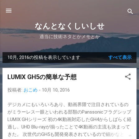
スキップしてメイン コンテンツに移動
なんとなくしいしせ
適当に技術ネタとかメモとか
10月, 2016の投稿を表示しています
すべて表示
投
稿
LUMIX GH5の簡単な予想
投稿者:
おこめ
-
10月 10, 2016
デジカメにもいろいろあり、動画界隈で注目されているの
がミラーレス一眼といわれる部類のPanssonicフラグシップ
LUMIX GHシリーズ 初の4K動画対応したGH4からしばらく経
過し、UHD Blu-rayが揃ったことで4K動画の主流も決まって
きた。 次世代のGH5も開発発表されているので細かなとこ