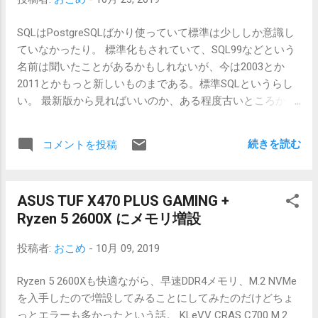
ifconfig でざっくりアドレスなどが出てくるのでinet6でlink
SQLはPostgreSQLばかり使っていて標準は少ししか意識し
なアドレスを調べます。fe80::ではじまっているはずです。
ていなかったり。 標準化もされていて、SQL99などという
IPv4の192.0.2.77, IPv6の2001:db8:: は例示用アドレスなので
名前は聞いたことがあるかもしれないが、今は2003とか
気にしない。 wlan0: flags=xxxxxxx inet: 192.0.2....
2011とかもっと新しいものまである。標準SQLというらし
い。 最新版から見ればいいのか、ある程度古いところから
差分を追いかけるのがいいのか。 Javaなどのオブジェクト
指向に対応したというSQL99あたりから見てみることにし
続きを読む
コメントを投稿
たい。 PostgreSQL 7.3のドキュメントによるとSQLは
ISO/IEC 9075 Database Language SQLというところが標準
らしい。 SQL-92くらいでは実装は最小から大きいところま
ASUS TUF X470 PLUS GAMING +
で分かれていたが大きすぎたので、SQL99ではコアとその
Ryzen 5 2600X にメモリ増設
他に分けてみたとか。 標準SQL ISO/IEC 9075 Database
Language SQL SQL-92 SQL99 Javaなどオブジェクト化対応
投稿者:
おこめ
-
10月 09, 2019
SQL:2003 SQL:2011 SQL:2016 あまり関係ないがJDBCにオブ
ジェクトを突っ込めそうなライブラリを作ってみた。
Ryzen 5 2600Xも快適ながら、早速DDR4メモリ、M.2 NVMe
JSONでマッピング系を作っていたので流用した結果 Object
を入手したので増設してみることにしてみたのだけどちょ
→ JSON → Map → JDBC(SQL) という変換をかけている。
っとエラーも多かったという話。 KLeVV CRAS C700 M.2