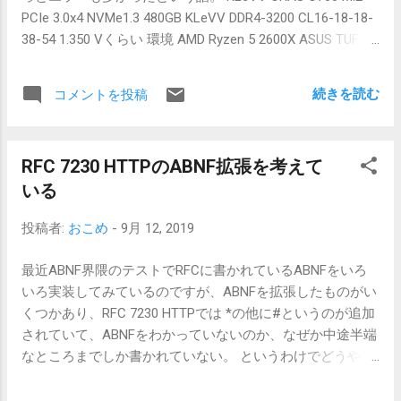
未実装だらけなので(仮)。要望等(謎)ないだろうから完成形
PCIe 3.0x4 NVMe1.3 480GB KLeVV DDR4-3200 CL16-18-18-
にするつもりはあまりない。 GitHub SoftLibD3BIF 動作確
38-54 1.350 Vくらい 環境 AMD Ryzen 5 2600X ASUS TUF
認はPostgreSQL 11のみ。 table定義を書かずに主キーなど
X470-PLUS GAMING キングストン HyperX DDR4-3200 CL16-
はアノテーションをクラスに埋めるだけでも可。 そのうち
18-18-36-74 1.350 Vくらい とらんせんど M.2 PCIe 3.0x4
JSONなど中間外して効率化するかもしれない。 EJBとかど
続きを読む
コメントを投稿
NVMe 1TB GeForce RTX 2070 OC品 KLeVVというメーカー
うなったんだろか。
はメモリメーカーのSK Hynixの子会社っぽいところらしい
のでほぼSK Hynix純正といえるようなところらしい。
RFC 7230 HTTPのABNF拡張を考えて
Ryzen 5 2600X といえばメモリはオーバークロックメモリ
いる
が標準的とも言えるような状態なので、最初からDDR4-
3200なオーバークロックメモリを使っていた。というより
投稿者:
おこめ
-
9月 12, 2019
DDR4-3200(8GBx2)なメモリを入手したので新PCを組んだ。
今回さらにDDR4-3200(8GBx2)とM.2 Gen.3 x4 480GBを足し
最近ABNF界隈のテストでRFCに書かれているABNFをいろ
て試してみることにした。 初回撃退 試用的なメモリなので
いろ実装してみているのですが、ABNFを拡張したものがい
8GBx2構成。どうせなら8GBx4にして使いたいのでそういう
くつかあり、RFC 7230 HTTPでは *の他に#というのが追加
ふうに使おうと単純に足してみたところ、起動はするもの
されていて、ABNFをわかっていないのか、なぜか中途半端
の、謎のエラーだらけで挫折。 増設して最初はそのまま何
なところまでしか書かれていない。 というわけでどうやっ
の問題もなく起動。 UEFIの設定を開くと設定が一部だけ大
て実装しようか悩んでみて拡張を投入してみた。 RFC 2373
きな方向へ変わった。保存して再起動するとしばらくは起
IPv6 RFC 2396 URI RFC 3986 URI RFC 3987 IRI RFC 6874 RFC