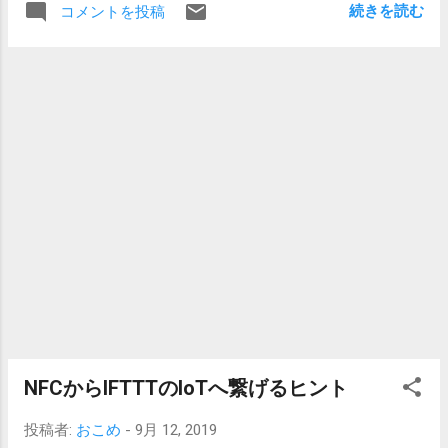
動するが不安定に。 2つのメモリ、CPU IDではtRAS、tRCが
続きを読む
コメントを投稿
7230 HTTP RFC 8259 JSON このあたりのABNFを実装した
違うので CL16-18-18-38-54くらいになっているらしい。た
りしなかったりしてGitHubへ投下してみたり。
ぶん。 メモリスロットにうまく刺さっていなかったのか。
それでもLEDが点灯するので動いていたとは思うとややコワ
イ。DDR4-3200 8GB x2構成に戻してしばらく使ってみたが
安定した。 M.2を2つめの端子に入れようと思ったがネジと
ネジの台座がないので挫折。M.2に新しくOSを入れて怖く
ない環境でテストしてみてからにしよう。 というわけで。
準備。...
NFCからIFTTTのIoTへ繋げるヒント
投稿者:
おこめ
-
9月 12, 2019