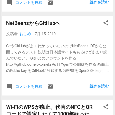
dependencies＞ にjavaee-web-api があるかもしれません。
続きを読む
コメントを投稿
が最新で最終版ともいわれている。ECMAの方にもECMA-
...
404 2nd Edition というのがあるのでそれまでにあった差異
などが解消されているとか。 名と値を文字列で書いたオブ
NetBeansからGitHubへ
ジェクトっぽいのがJSONの書式で、配列のもある。それだ
け。JavaScriptとの受け渡しで相性がいいらしい。 RESTか
投稿者:
おこめ
-
7月 15, 2019
ら関連機能を探す RESTは何だろうというと、HTTPやら何
やらでJSONを通信する方法とでもいうか、HTMLの代わり
GitやGitHubがよくわかっていないのでNetBeans IDEから公
にJSONが飛び交う。 どこで使われているのかというと、
開してみるテスト 説明は日本語サイトもあるけどあまり読
いろんなところで。XMLが流行ってたのは今は昔とでもい
んでいない。 GitHubのアカウントを作る
う勢いで。 各種サービス提供に使われているのはREST API
http://github.com/okomeki PuTTYgenで公開鍵を作る 画面上
がほとんどらしいよ。と噂に聞いている。IoTの分野でも手
のPublic key をGitHubに登録する 秘密鍵をOpenSSH key形式
軽にRESTで通信できるようになってる。人が間に入らない
で保存する リポジトリを作る
サービスはこういう方向でどんどん増えてもらいたい。
https://github.com/okomeki/SoftLib SSHのURLを確認
RESTを使うのをRESTfulとかいうらしいよ。 ここまでは知
続きを読む
コメントを投稿
git@github.com:okomeki/SoftLib.git (鍵を登録するとHTTP
ってた範囲。それで認証とかどうなのよというところで思
は不可?) NetBeansでプロジェクトをgitに入れる ローカル
考が停止。PKI使うのかBASIC認証使うのか、いろいろもや
で作る Git → Commit Pushする Git → Remote → Push URL
もやしてた数年前かな。 認証に使うのはRFC 2617 BASIC認
Wi-FiのWPSが廃止、代替のNFCとQR
と秘密鍵、パスフェーズを指定 CVS/Subversionとの違い、
証? とかCookieとかいろいろあった時代もあるようで。
コードで設定したくて1000年経った
疑問点のまとめ Gitはどこに溜まるのか 最小単位はソース