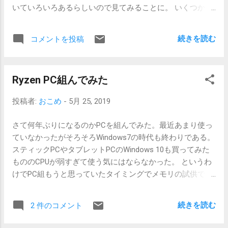
いていろいろあるらしいので見てみることに。 いくつか世
つけるには大きすぎるが旅先で広げるくらいなら問題ない?
代があり最近のものはこんな感じ 802.11ac wave 2 (Wi-Fi 5
で、またまた提供AmazonなJackeryの700Whバッテリーが
1733Mbps 2x2 MU-MIMO HT160) Intel Wireless-AC 9260 (型
あるので繋いでみたりしてみたくなり。AC-ACなケーブル
続きを読む
コメントを投稿
番 9260NGW) Intel Wireless-AC 9560 (Intel CNVio(CNVi)対応
の先に変換端子をつけるとそれっぽい端子に繋がったので
チップセット専用) 802.11ac/ax ? (Wi-Fi 6 2.4Gbps 2x2 MU-
狭いベランダにてきとーに広げて1日放置。少し光が入って
MIMO HT160) Intel Wi-Fi 6 AX200 (型番 AX200NGW) Intel Wi-
くるとソーラーパネルの出力LEDは青く光っているものの、
Ryzen PC組んでみた
Fi 6 AX201 (Intel CNVio(CNVi)対応チップセット専用) ぬ?
電力が弱すぎて小型のUSBバッテリーくらいなら少し充電
というわけで最新のWi-Fi 6にも(事前)対応していて
が進んでいるものの、大きいバッテリーの方の充電ははじ
投稿者:
おこめ
-
5月 25, 2019
Bluetooth 5.0に対応しているAX200NGWを入手してみるこ
まらず。朝7時頃から1Wくらいの充電がはじまる感じ。大
とに。3400～4000円くらい。探している間に日本からの発
容量すぎてフル充電はできなかったが5%ほどなので
さて何年ぶりになるのかPCを組んでみた。最近あまり使っ
送のものがあったのでぽちっと。Bluetooth 5.0だけなら
10000mAhは充電できているんじゃないかな。てきとーに
ていなかったがそろそろWindows7の時代も終わりである。
9260NGWでもいい。その他にAX201というのもあるようだ
置いてもそれくらい。直接太陽に当たるようにしながら計
スティックPCやタブレットPCのWindows 10も買ってみた
が、こっちはCVVioとかいうチップセットの機能を利用す
ってみればもう少し伸びるはず。 この調子で貯めてみても
もののCPUが弱すぎて使う気にはならなかった。 というわ
るらしくIntel PC専用? まずマザーボードがこのタイプのカ
スマホ等のモバイル機器では使い切れないのでディスプレ
けでPC組もうと思っていたタイミングでメモリの試供でき
ード(M.2 E Key)に対応していない(ASUS X470-PLUS TUF
イか何かAC出力のもので使ってみようかと思う。
る機会があったのとAMD界隈のCPUが勢力を増してお手軽
GAMING / M.2 M Key)のでPCIeをM.2に変換するついでにア
なので。 構成は次のような感じ。SATA接続のドライブなし
ンテナもついているカードも必要になる。変換カードへの
続きを読む
2 件のコメント
である。 CPU: AMD Ryzen 5 2600X MB: ASUS TUF X470-
Bluetooth接続にはPCIeの他にUSBから別途ケーブルを引い
PLUS GAMING MEM: Kingston DDR4-3200 HyperX Predator
ているようなのでそちらの空きも要確認。 AsRock