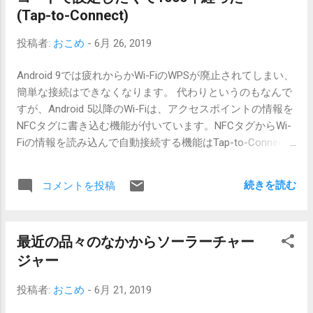
RFC 7515-7519 というのがようやく安定してきた認証方法
ディレクトリの.git フォルダ内だけ 管理専用の場所は不要
(Tap-to-Connect)
なのかな。この中からまずは JSON Web Token (JWT)を知
Commitもこの中で完結、ひとりで管理可能 CVSのブラン
ってみよう。PKIの基礎知識が必要。OAuth やOpenID
投稿者:
おこめ
-
6月 26, 2019
チのようなものを保存場所で持つ GitHubにHTTPSで繋がら
Connect とやらもあるのであわせて後で調べる。 ABNFと
ない 鍵を登録していると無理なのか? ライブラリが古いと
JSON作ってみた Javaで使うにはライブラリもあるのだろ
Android 9では疲れからかWi-FiのWPSが廃止されてしまい、
HTTPSは無理らしい、どちらか謎。 アカウント/パスワー
うけど、たまたま作りかけていたABNF(RFC 5234)で作って
簡単な接続はできなくなります。 代わりというのもなんで
ドで繋がらない 同上 というわけで
みようと思ったらJSONの読み書きは簡単にできてしまった
すが、Android 5以降のWi-Fiは、アクセスポイントの情報を
https://github.com/okomeki にいろいろと公開してみるかも
のでそういうことにしておく。 ...
NFCタグに書き込む機能が付いています。NFCタグからWi-
しれません。
Fiの情報を読み込んで自動接続する機能はTap-to-Connect
というらしいです。 Tap-to-ConnectはWPSボタンと同じよ
うに接続を簡単にするために作られたようで、WPS、
続きを読む
コメントを投稿
WPS+番号、の次みたいな位置づけです。 で、早速Tap-to-
Connectを試してみたのですが、書き込む方の機能が使え
ない。書き込めないので読み込みも試せない。2月ごろに調
最近の品々のなかからソーラーチャー
べたり問い合わせたりした気がするのだけど見つからない
ジャー
ので再度調べてみる。 書き込みたいタグはサンワサプライ
などから販売されていますが、まだこの用途では活用でき
投稿者:
おこめ
-
6月 21, 2019
ていません。 書き込める条件 Wi-Fiに接続している/接続し
ていない au Xperia XZ1 (SOV36 / Andorid 9) では接続して