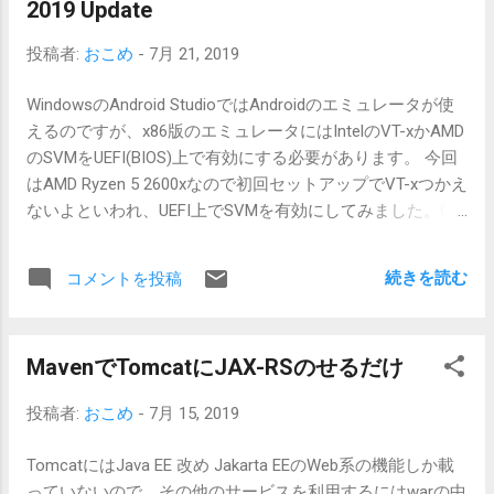
でもいいのかもしれない。 フルサイズUSB端子がある、有
2019 Update
Raspberry Pi Zero WとWH、ふたつあるのでTomcatとは別
線LANがある、無線LANもある、HDMIがフルサイズ、など
の方にPostgreSQL入れます。 # apt-get install postgresql...
投稿者:
おこめ
-
7月 21, 2019
の理由です。変換ケーブル類も高いので予備がないなら
3B+です。 Zero Wは、シングルコアARMv6、microUSB
WindowsのAndroid StudioではAndroidのエミュレータが使
OTGがある、有線LANがない、無線LANがある、HDMIが
えるのですが、x86版のエミュレータにはIntelのVT-xかAMD
miniサイズ、といろいろと不便です。Zeroになると無線
のSVMをUEFI(BIOS)上で有効にする必要があります。 今回
LANまでないので別途用意しないといけません。 Javaを動
はAMD Ryzen 5 2600xなので初回セットアップでVT-xつかえ
かしたいならARMv7以降のCPUのものを選ぼう。NOOBSに
ないよといわれ、UEFI上でSVMを有効にしてみました。OS
はARMv7対応のJava11くらいが入っていた。Zero Wは
のバグかなにかで失敗したのですが、いろいろ調べた挙げ
ARMv6です。あとで対応したJavaを探します。 メモリーカ
句のメモです。 AndroidエミュレータがAMD CPUとHyper-V
ード、OSの選択 メモリーカードの設定から入ります。
続きを読む
コメントを投稿
に対応した、というニュースのAMD CPUとHyper-Vは別々
microSDHC、microSDXCが使えますが、推奨は8GB以上の
の話なので混ぜるな注意です。Hyper-VはAMD CPUにたい
ようです。microSDXCはフォーマットがFAT32ではないと
おうしていないっぽいたぶん。 Android Studioでエミュレ
いう理由で初心者にはおすすめしません。というわけで、
MavenでTomcatにJAX-RSのせるだけ
ータを動かす条件 3種類 Intel VT-x AMD SVM Microsoft
初心者向けの容量は8GBから32GBの間で選びます。挑戦し
Hyper-V どれかが必要、ということらしいので今回はAMD
たい人はmicroSDXCも今は512GBくらいまであるので選び
投稿者:
おこめ
-
7月 15, 2019
SVMを有効にする方法 今回の前提 AMD Ryzen CPU
放題です。 速度など容量以外の選択基準では、class10、
Windows 10 Pro April 2018 Update 以降 (Homeでも可?)
UHS不要、A1かA2対応のスマホ用に最適化されているよう
TomcatにはJava EE 改め Jakarta EEのWeb系の機能しか載
Windows 10 バージョン 1903 (OS ビルド 18362.239) (失敗
なものや、書き換えに高耐久なもの、がおすすめです。PC
っていないので、その他のサービスを利用するにはwarの中