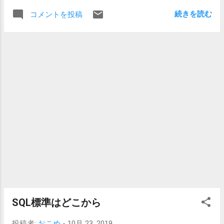
ない? IPv6のアドレス IPv6に限らずですが、使われている
いのとヒートシンクが若干小さいのでコンパクト。 という
続きを読む
コメントを投稿
アドレスの使われ方は いくつかあります。ローカルかつブ
わけでさくっといけるかと思ったのだけどそうはいかなか
ロードキャストなど除くと127.0.0.1/8と、192.168.0.0/16 や
った。 単純に増設してみると起動せず…。全く。 LED付き
172.168.0.0/16、10.0.0.0/8、それ以外に知られていないかも
の方だけ外してみても、様子は変わらず。何回か再起動を
しれない169.254.0.0/16、などなどローカルなものもいろい
繰り返して2400くらいで起動したのかな。3200では動かな
ろと。 IPv6でローカル的なアドレスを使おうとすると、ル
いようす。 で、スロットを増設の優先順位の高い方に変え
ープバックアドレス(::1)、リンクローカルアドレス(fe80::/?)
てみたところ、3200MHzで動いてくれた。 2枚差しに成功
とユニークローカルアドレス(fd00::/8)などなどがあり、
したら次は4枚。 優先スロットにLEDつき、増設側にLEDな
IPv4のプライベートIPアドレスのようなものです。 リンク
しをセット。起動せず。3000MHzや2400MHzだと起動する
ローカルアドレスはルータ越えができず、ユニークローカ
ようだ。 優先スロットにLEDなし、増設側にLEDつきをセッ
ルアドレスはルータ越えも可能です。 日本でネットに繋い
ト。起動。何か1回フリーズして再起動してみたが、起動し
でいればグローバルなIPv6アドレスも振られていると思い
てしまえば安定しているような勢い。 軽くベンチマークで
ますが、外からも見えるので違うアドレスを使おうという
も問題なし。...
今回の計画。 リンクローカルアドレス 今回は同一ネットワ
ーク上にある機器を繋ぐということではじめから振られて
いるリンクローカルアドレスを使ってみようと思ったので
すが、PostgreSQLで。 変更箇所は、postgresql.conf の
SQL標準はどこから
listen_addressesと pg_hba.conf にIPv6アドレスの接続許可
を加えることです。 まずはIPアドレスを確認します。 #
投稿者:
おこめ
-
10月 23, 2019