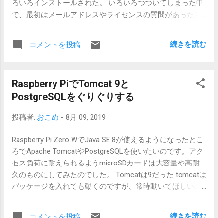
ろいろインストールされた。 いろいろつついてしまった中
タグには反応しません。たぶん。 数回操作があります。 ブ
で、最初はメールアドレスやライセンスの質問があった気
ラウザで開くので閉じるのが面倒です。 IFTTTのWebhooks
がします。 とりあえず全部rootで実行してしまいましたが
IFTTTをURLからつつくには、Webhooksというのがあるよ
tomcatかなにかで使えるのかな? 何度か試してみた後… #
うです。IFTTTの画面が迷路のようなのでどこに何があるの
続きを読む
コメントを投稿
certbot certonly -d siisise.net How would you like to
かさっぱり…。 Appletにする PCだと、IFTTTサイトの
authenticate with the ACME CA? (認証方法どないする?) - -
Create でAppletを作ることができます。 If +This then That
- - - - - - - - - - - - - - - - - - - - - - - - - - - - - - - - - - - - - - 1:
ThisでWebhooksを探します。基本設定があるかもしれませ
Raspberry PiでTomcat 9と
Apache Web Server plugin (apache) (Apacheのプラグイン使
ん。(Step 1 of 6) ひとつしかないので Receive a web
PostgreSQLをぐりぐりする
う) 2: Spin up a temporary webserver (standalone) (仮の独立
request を選び、英数で?イベント名を入力します。(Step 2
Webサーバ立ててサインアップする) 3: Place files in
of 6) Thatで操作対象サービスを選びます (Step 3 of 6) 操作
投稿者:
おこめ
-
8月 09, 2019
webroot directory (webroot) (webのrootディレクトリにファ
を選びます。(Step 4 of 6) ボタンなどを選択します (Step 5
イル置いて認証する) - - - - - - - - - - - - - - - - - - - - - - - - - -
of 6) できあがった機能に名前をつけて確認してFinish (Step
Raspberry Pi Zero WでJava SE 8が使えるようになったとこ
- - - - - - - - - - - - - - 3つの選択肢、サーバを止められるな
6 of 6) 追加した...
ろでApache TomcatやPostgreSQLを使いたいのです。アク
ら2、止められないなら3かな とりあえず2と3で試してみ
セス負荷に耐えられるようmicroSDカードは大容量や高耐
た。ワイルドカード証明書はこれとは別でDNSを使うと取
久のものにしてみたのでした。 Tomcatは9だった tomcatは
れるらしいです。 2の場合はポート80を使っているサーバ
パッケージを入れても動くのですが、常時動いてほしいの
を止めてから実行するだけ。 # service tomcat9 stop を先
でaptで取ってくるとどうなるのかというお試し。最新の
に実行しておく 仮のサーバが起動し、ドメイン接続確認
Tomcat 9はJDK 8でも動きます。 # apt-get install tomcat9
後、 /etc/letsencrypt/live/siisise.net/ に各種ファイルを作っ
続きを読む
コメントを投稿