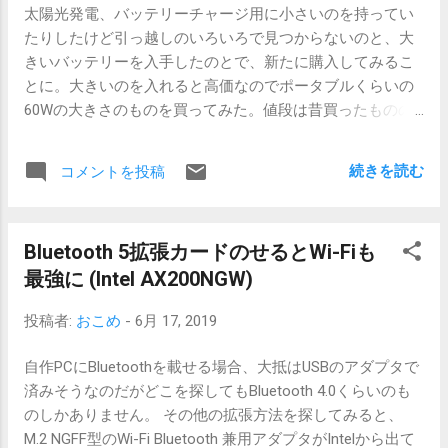
太陽光発電、バッテリーチャージ用に小さいのを持ってい
いないWi-Fiのみ選択できる パスワード (謎) 何を入れても通
たりしたけど引っ越しのいろいろで見つからないのと、大
らない NFCタグの種類 (144バイト/888バイト) そこまで進
きいバッテリーを入手したのとで、新たに購入してみるこ
まない というわけで、謎。 au Xperia XZ1 (SOV36) + IIJmio
とに。大きいのを入れると高価なのでポータブルくらいの
SIM パスワードが通らない。 au Xperia XZ (SOV34) はFelica
60Wの大きさのものを買ってみた。値段は昔買ったものの
が壊れていてたぶん試せない。 SONY Xperia Z4 Tablet
倍くらいなものの、パネルも大きく発電量はたぶん数倍あ
(SGP712)で書き込める…膝から崩れ落ちる。 書き込もうと
るくらいでとても安くなっている。 ソーラーパネル、モバ
するとバグに遭遇する、こわいこわい。 Tap-to-Connect 書
続きを読む
コメントを投稿
イルバッテリーなAnkerや大きめのバッテリーのsuaokiとい
き込み Android 7.1.1 の場合は接続中のWi-Fiのみ書き込める
ったメーカーからセットにするといいですよみたいな感じ
ようです。Wi-FiとNFCを有効にしてWi-Fiを開き、接続中の
で出ている。 今回はsuaokiの60Wのものを購入してみるこ
Wi-Fiを長押しします。 「NFCタグに書き込む」を選び、
Bluetooth 5拡張カードのせるとWi-Fiも
とに。 基準は曖昧。ポータブルサイズに折り畳めること
Wi-Fiのパスワードを入力(8文字以上くらい)、「書き込む」
最強に (Intel AX200NGW)
と、USB以外の出力があるサイズ、変換アダプタなどが豊
を選んだ後、AndroidのNFCかFelicaのマークの部分をNFCタ
富そうなこと。 出力はUSBの他丸いACアダプタについてい
グにタッチします。 au Xperia XZ1 (SOV36) Android 9では
投稿者:
おこめ
-
6月 17, 2019
るような端子が1つ。60Wは丸い方からのみだろう。 ケー
無理です。バグ? NFC、Wi-Fiが有効になっていること 接続
ブル類は豊富で、車(シガーソケット)、車のバッテリー
状態 対象Wi-F...
自作PCにBluetoothを載せる場合、大抵はUSBのアダプタで
用?、AC直接なケーブル2本(端子2種類)。変換コネクタ沢山
済みそうなのだがどこを探してもBluetooth 4.0くらいのも
(10種類)、suaokiのバッテリー用1本。と、何にでも繋がり
のしかありません。 その他の拡張方法を探してみると、
そうな勢い。 折り畳める中で60Wというと大きく、9+1枚
M.2 NGFF型のWi-Fi Bluetooth 兼用アダプタがIntelから出て
に折り畳めるタイプで鞄にも入れやすそう。カバンの外に