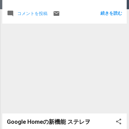
などがあるが、予約はまだはじまっていない。 告知ページ
https://raspberry-pi.ksyic.com/news/page/nwp.id/86 KEY
続きを読む
コメントを投稿
Twitter https://twitter.com/ksy_raspi_shop/ RSコンポーネン
ト Twitter https://twitter.com/RSJapanMK スイッチサイエン
ス https://www.switch-science.com/ セットなどで購入して
おきたいものは、電源、4B対応ケース、microSD(XC)、
microHDMIケーブルが主なところ。 microSD、キーボー
ド、マウスなども必要。LANケーブルもあるといい。 電源
は現在販売中の4Bは問題ありなのでUSB PD GaNで18W以上
+ USB 2.0 Type-C ケーブルがおすすめなのか。GaNなUSB
PDで変換効率はどれくらいなのかも気になる。 発熱の問題
も深刻なようなのでヒートシンクもおすすめらしい。つけ
ないけど。 3B以上対応のもので試してみたいのは
WebThingsのMozillaのなど。 それ以外はいつもどおりのサ
ーバ用途かもしれないが、メモリがあるのでデスクトップ
用途でもつかえなくはないのかもしれない。 2台くらい買
ってみる予定でUSB PDとUSBケーブル、microSDなどを注
文してしまうが本体は買えなかった。
Google Homeの新機能 ステレヲ