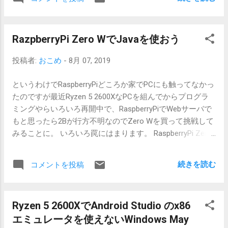
で、だいたい入ります。tomcat9-admin も入れてみるとい
てくれました。developer.jpも同じように作成。 3の場合は
いのでしょうか。 他のパッケージはtomcat9-docs,
Plugins selected: Authenticato...
tomcat9-examples, tomcat9-users とあるようです。
RazpberryPi Zero WでJavaを使おう
/usr/share/tomcat9 がCATALINA_HOME、/var/lib/tomcat9
がCATALINA_BASE となり、tomcatグループとユーザも作
投稿者:
おこめ
-
8月 07, 2019
られ、サーバもtomcat権限で動いています。アプリ系のア
カウントは基本rootやsudoで作業すればいいのでパスワー
というわけでRaspberryPiどころか家でPCにも触ってなかっ
ドを設定してはいけません。 CATALINA_HOMEは基本的に
たのですが最近Ryzen 5 2600XなPCを組んでからプログラ
触れません。CATALINA_BASEのconf内をいろいろカスタマ
ミングやらいろいろ再開中で、RaspberryPiでWebサーバで
イズすることで、いろいろと動いてくれま
もと思ったら2Bが行方不明なのでZero Wを買って挑戦して
す。/etc/tomcat9 にリンクされています。 初期ポートは
みることに。 いろいろ罠にはまります。 RaspberryPi Zero
8080なので、conf/server.xml でport 80にしたり、複数仮想
WとWHをスイッチサイエンスで1つずつ購入 microSDXCカ
サーバを作ったりできます。 サービス開始/停止は #
ード 128GBを2枚購入していた(危険 class 10、UHS-Ⅰ
service tomcat9 start # service tomcat9 stop でできるよう
続きを読む
コメントを投稿
Speed Class 1、A1対応) microSDHC 8～32GBが推奨 USBキ
です。どこに設定があるのかよくわからない。 RedHat系
ーボードがなかった(Logiのワイヤレスドングルので可。
で/etc/rc.d/init.d/ にあるようなものは /etc/default/ にある
SANWAのキーボードもあった) てきとーなmicroUSBで繋が
のかな。 Webはオートデプロイにして、webapps相当のグ
Ryzen 5 2600XでAndroid Studio のx86
る電源 PuTTYとWinSCPでリモート接続 本体の選択 まずは
ループをtomcatにして書き込みもできるようにしておく
エミュレータを使えないWindows May
本体の選択、初心者はできれば3B+かな。Zeroは2台目以降
と、管理も楽かもしれませぬ。 PostgreSQLはもう11か