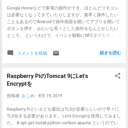
Google Homeなどで家電の操作ができ、ほとんどリモコン
は必要なくなってきていたりしますが、素早く操作したい
こともあるのでAndroidで操作画面を開いてアプリを開いて
ボタンを押す、みたいな長々とした操作をなんとかしたい
ところ。 というわけで、イベント駆動にNFCタグを使って
IFTTTをつつく方法を探してみたりしていました。IFTTTか
ら先は連携できる機器が沢山あるので省略。 Androidの
続きを読む
コメントを投稿
IFTTTでもトリガーにNFCタグを読み取るという機能はない
ので、 NFCタグ側でなんとかしてみたいところです。 部屋
の前で電気をつけたり、音楽を再生したり、音声操作が苦
Raspberry PiのTomcat 9にLet's
手でもNFCタグにタッチでできるようになったりならなか
Encryptを
ったり。 NFCタグ→URL→IFTTT NFCに埋め込めるのは、ア
プリ固有の情報、URLなどいくつかあります。NFCから
投稿者:
おこめ
-
8月 19, 2019
IFTTTに連携できそうなアプリはないようです。IFTTT側で
はURLをトリガーにすることができるようなのでNFCタグに
Raspberry Piといえども最近はTLSが必要らしいので早々に
URLを埋め込み、タッチしてAndroidのブラウザで開くと
TLS化する必要があります。 Let's Encryptを使用してみまし
IFTTTが動くという方向で考えてみます。 前提条件(制限事
た。 # apt-get install python-certbot-apache というのでい
項) FelicaではないのでAndroid画面が使える状態でしかNFC