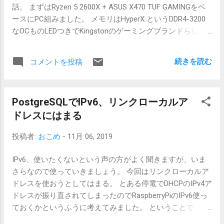
話。 まずはRyzen 5 2600X + ASUS X470 TUF GAMINGをベ
ウォッチが対応していたのでなんだかなと。
ースにPC組みました。 メモリはHyperX というDDR4-3200
なOCものLEDつきでKingstonのゲーミングブランドらし
い。 試用なので8GB、2枚差しでは問題なし。次にKlevvと
かいうこところのを増設してみたところまでは書いたか
続きを読む
コメントを投稿
な。同じSK Hynixのチップが載っていたけどこれはなぜか
不安定。CLも若干違ってた。 メモリの刺し方 スロットの
形状にもよると思うがASUSの場合? は片側固定、片側にノ
PostgreSQLでIPv6、リンクローカルア
ッチがあるタイプ。 下側の溝にはめ、上側までぐっと差し
ドレスにはまる
込む。切欠きの上が長いのか下が長いのかの判別に迷う。
LEDタイプだと電源を入れてみて点灯していればだいたい刺
投稿者:
おこめ
-
11月 06, 2019
さってる。が半差しになっていることもある。 DDR4メモリ
は2枚単位で増設するのが基本。マザーボードによって、ど
IPv6、使いたくないという声の方がよく聞きますが、いま
のスロットからメモリを刺すのかが決まっているので2枚の
さらなので使っていきましょう。 今回はリンクローカルア
ときは要注意。違う方に刺すとOCで安定しなくなることも
ドレスを使おうとしてはまる。 とある停電でDHCPのIPv4ア
ある。 Ryzen 5 2600X に DDR4-3200 4枚差し で、HyperXの
ドレスが振り直されてしまったのでRaspberryPiのIPv6使っ
LEDなしモデルがあったので増設してみた。これが最初の
ておくかというふうに考えてみました。 ということで、
HyperXと同じDDR4-3200でCLも同じ。メーカー同じ、チッ
RaspberryPiのPostgreSQLにもIPv6使ってみてもいいんじゃ
プも同じなのでXMPのタイミングテーブルも同じ。LEDがな