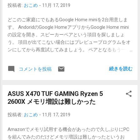
投稿者:
おこめ
-
11月 17, 2019
どこのご家庭にでもあるGoogle Home miniを2台用意しま
す。 AndoridのGoogle HomeアプリからGoogle Home mini
の設定を開き、スピーカーペアという項目を探しましょ
う。 項目が出てこない場合にはプレビュープログラムをオ
ンにしてから再度試してみましょう。 ペアとなるもう一方
のスピーカーを選択すればステレヲ環境のできあがりで
す。あとは左右どちらにするかを決めてみましょう。 とい
続きを読む
コメントを投稿
うわけで、Google Home かHome mini 2個でステレオスピ
ーカーにできる機能が登場していました。 オーディオをキ
ャストするときにペアを指定するとステレオ再生されるよ
ASUS X470 TUF GAMING Ryzen 5
うになります。 これまでもグループというのはありました
2600X メモリ増設は難しかった
が、左右分かれるわけではないようです。 ちょっとした音
もステレヲはいいですね。 対応アプリはGoogle Play Music
投稿者:
おこめ
-
11月 17, 2019
やYouTube Music、Spotify、Xperiaのミュージックアプリ、
VNCなどなどがあるかもしれません。 Google Cast対応で
Amazonでメモリ試用する機会があったので久しぶりにPC
はない機器でSpotify対応を謳っているものは、大抵Spotify
を組んでみたのだけどメモリ増設は難しかったというお
Premiumなのですね。BOSEのスピーカーやfitbitのスマート