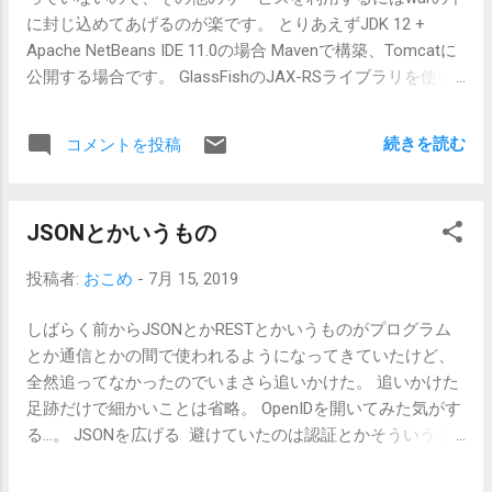
するバージョン) Android Studio 3.4.2 (3.2 Beta以降) Avastか
で最初に書き込むのが速...
に封じ込めてあげるのが楽です。 とりあえずJDK 12 +
なにかのソフト使ってないこと 状態の確認 Windowsのバー
Apache NetBeans IDE 11.0の場合 Mavenで構築、Tomcatに
ジョンを確認します。 スタートメニューを右クリックで
公開する場合です。 GlassFishのJAX-RSライブラリを使い
「システム(Y)」を開き、Windowsの仕様というところにバ
ます。 MavenでWebつくる JAX-RS の機能でRESTfulなもの
ージョンとOSビルドがあります。 コマンドプロンプトで
を作る Servlet相当のクラスをひとつ作り、タグだけつけま
winver と入力してもバージョンが確認できます。 バージョ
続きを読む
コメントを投稿
す。Applicationというクラスを継承するようです。
ン1903 (OS ビルド 18362.239) と出てくればバグ持ちなので
@ApplicationPath で公開パスを決めます。 package
エミュレータは動きません。(注 : 7月末のKB4505903のアッ
net.siisise.example.rest; import javax.ws.rs.ApplicationPath;
プデートでOS ビルド 18362.267になり修正されました) エ
JSONとかいうもの
import javax.ws.rs.core.Application; @ApplicationPath("/api")
ミュレータが実行可能なのは現状では1803と1809です。
public class RestSetup extends Application { } 次に機能の
Windows Insider Programで18932を使用するとエミュレー
投稿者:
おこめ
-
7月 15, 2019
classを作ります。 @の機能は推測どおりかと思うので GET
タが利用可能という情報もありますが、元には戻せませ
/api/menu/hello に公開されます。 package
ん。 AMD RyzenでAndroid x86エミュレータの利用可能状況
しばらく前からJSONとかRESTとかいうものがプログラム
net.siisise.example.rest; @Path("/menu") public class
(1803以降...
とか通信とかの間で使われるようになってきていたけど、
Mmmmm { @Path("/hello") @GET
全然追ってなかったのでいまさら追いかけた。 追いかけた
@Produces(MediaType.TEXT_PLAIN) public String
足跡だけで細かいことは省略。 OpenIDを開いてみた気がす
exHelloName() { return "おはよう"; } } そのまま公開
る…。 JSONを広げる 避けていたのは認証とかそういうと
してもTomcatではライブラリ等不足しています。 web.xml
ころにたどり着かなかったから。今なら簡単に見つかりそ
の編集。GlassFishサーバの設定をしていると、＜
うな気もする。 とりあえず仕様を探せ。JSONはRFC 8259