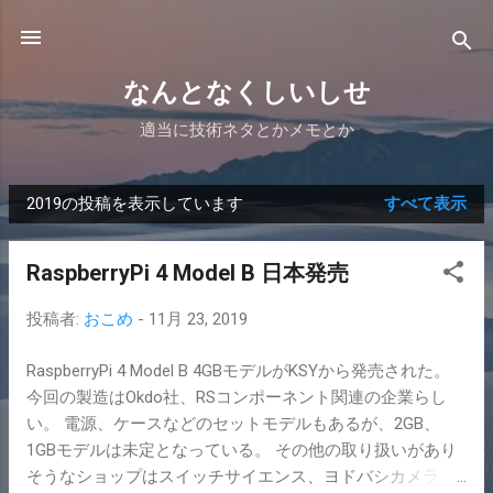
スキップしてメイン コンテンツに移動
なんとなくしいしせ
適当に技術ネタとかメモとか
2019の投稿を表示しています
すべて表示
投
稿
RaspberryPi 4 Model B 日本発売
投稿者:
おこめ
-
11月 23, 2019
RaspberryPi 4 Model B 4GBモデルがKSYから発売された。
今回の製造はOkdo社、RSコンポーネント関連の企業らし
い。 電源、ケースなどのセットモデルもあるが、2GB、
1GBモデルは未定となっている。 その他の取り扱いがあり
そうなショップはスイッチサイエンス、ヨドバシカメラ、