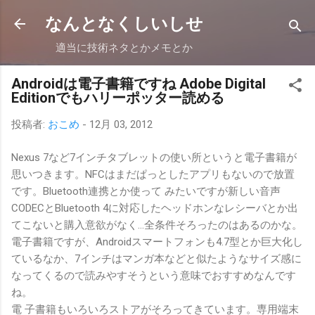
スキップしてメイン コンテンツに移動
なんとなくしいしせ
適当に技術ネタとかメモとか
Androidは電子書籍ですね Adobe Digital
Editionでもハリーポッター読める
投稿者:
おこめ
-
12月 03, 2012
Nexus 7など7インチタブレットの使い所というと電子書籍が
思いつきます。NFCはまだぱっとしたアプリもないので放置
です。Bluetooth連携とか使って みたいですが新しい音声
CODECとBluetooth 4に対応したヘッドホンなレシーバとか出
てこないと購入意欲がなく…全条件そろったのはあるのかな。
電子書籍ですが、Androidスマートフォンも4.7型とか巨大化し
ているなか、7インチはマンガ本などと似たようなサイズ感に
なってくるので読みやすそうという意味でおすすめなんです
ね。
電 子書籍もいろいろストアがそろってきています。専用端末