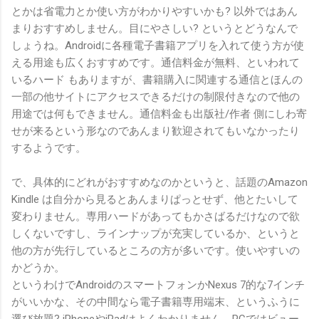
とかは省電力とか使い方がわかりやすいかも? 以外ではあん
まりおすすめしません。目にやさしい? というとどうなんで
しょうね。Androidに各種電子書籍アプリを入れて使う方が使
える用途も広くおすすめです。通信料金が無料、といわれて
いるハード もありますが、書籍購入に関連する通信とほんの
一部の他サイトにアクセスできるだけの制限付きなので他の
用途では何もできません。通信料金も出版社/作者 側にしわ寄
せが来るという形なのであんまり歓迎されてもいなかったり
するようです。
で、具体的にどれがおすすめなのかというと、話題のAmazon
Kindle は自分から見るとあんまりぱっとせず、他とたいして
変わりません。専用ハードがあってもかさばるだけなので欲
しくないですし、ラインナップが充実しているか、というと
他の方が先行しているところの方が多いです。使いやすいの
かどうか。
というわけでAndroidのスマートフォンかNexus 7的な7インチ
がいいかな、その中間なら電子書籍専用端末、というふうに
選び放題? iPhoneやiPadはよくわかりません。PCではビュー