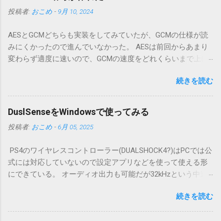
投稿者:
おこめ
-
9月 10, 2024
AESとGCMどちらも実装をしてみていたが、GCMの仕様が読
みにくかったので進んでいなかった。 AESは前回からあまり
変わらず適度に速いので、GCMの速度をどれくらいまで上げ
られるか、の前にGCMを実装できるのか? というところか
続きを読む
ら。 GCMはほぼCTR Mode とハッシュ計算で認証コードの計
算をするだけの組み合わせなので、CTRを若干修正したもの
とIVなどの初期化ができればやや完成、となる。 やや難解な
DuslSenseをWindowsで使ってみる
初期化 CTRモード 認証タグの計算いろいろ AADの計算 ガロ
投稿者:
おこめ
-
6月 05, 2025
アさんの計算をビット反転で テストパターンをみつけてやる
気を出して、なんとか完了。速度的には低下なし。本体の
PS4のワイヤレスコントローラー(DUALSHOCK4?)はPCでは公
CTRっぽい計算のあと、認証タグの計算を別スレッドに分け
式には対応していないので設定アプリなどを使って使える形
てみた。2スレッドに分けることでAES-NIは使ってないのに
にできている。 オーディオ出力も可能だが32kHzという中途
1.5Gbpsくらいは出ていてJava標準のより速い。という結果が
半端な出力だったりした。 今回はPS5のDualSenseが少々安く
出てしまった。 GCM は CTRの拡張っぽい構造でストリーム
続きを読む
なっていたので本体はないが購入してみた。 デザインは変わ
暗号。本体の GCTR? とハッシュ値計算のGHASH に分けて作
っているが、形やサイズ感はPS4のコントローラと変わりな
ったりすると楽か。スレッド分けは、本体データをハッシュ