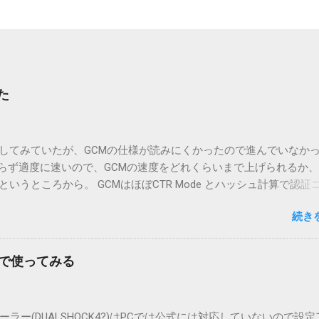
た
装をしてみていたが、GCMの仕様が読みにくかったので進んでいなか
わらず適度に速いので、GCMの速度をどれくらいまで上げられるか
というところから。 GCMはほぼCTR Mode とハッシュ計算で認証
わせなので、CTRを若干修正したものとIVなどの初期化ができれば
続き
初期化 CTRモード 認証タグの計算いろいろ AADの計算 ガロアさ
パターンをみつけてやる気を出して、なんとか完了。速度的には低
算のあと、認証タグの計算を別スレッドに分けてみた。2スレッドに
owsで使ってみる
いのに1.5Gbpsくらいは出ていてJava標準のより速い。という結果
Rの拡張っぽい構造でストリーム暗号。本体の GCTR? とハッシュ値計
たりすると楽か。スレッド分けは、本体データをハッシュ計算用にメモ
ラー(DUALSHOCK4?)はPCでは公式には対応していないので設定