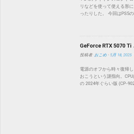
蓄積しながら本文の暗号を
リなどを使って使える形に
のものでうまく動く。スレ
ったりした。 今回はPS5の
みしなければ多分問題なさそう。
インは変わっているが、形や
ること。8bit x 16でや
端子が違うくらいか。あと
になることぐらいでいいのかも
えているかもしれない。 PC
がTLSでは96bit限定
Bluetoothの場合は音声
算された値はJ0っぽい値にな
GeForce RTX 5070
もプツプツと切れる場合がある
期値もひとつかふたつずれ
投稿者:
おこめ
-
5月 18, 2025
とを設定画面から確認できた
AAD とかいう感じの暗
設定からコントローラを開き
GHASHは2つを載せる前提
電源のオフから時々復帰し
ムで有効」になっているとPIX
体Cの2つのビット長...
おこうという謎指向。CPUはZe
った。 ということで、 Win
の 2024年ぐらい版 (CP
の差しかなくてよければ
らいかと思ったが玄人志向
のケーブルだけ刺せるのも
までは必要ないかなという
ル構成はGPU用の12Vな
ーブルも細い方のケーブル
ケーブルなどは線1本1本が太
てきていたり他の性能も映像以