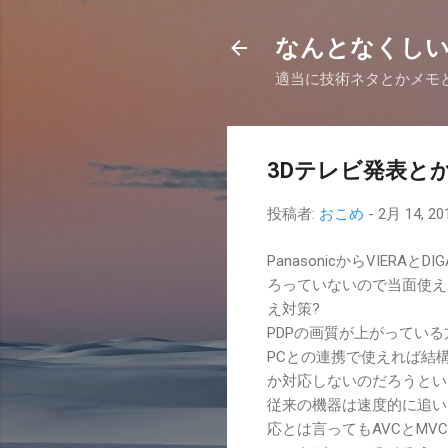
なんとなくし
適当に技術ネタとかメモ
3Dテレビ発表と
投稿者:
おこめ
-
2月 14, 20
PanasonicからVIE
ろっていないので当面使え
え対策?
PDPの画質が上がってい
PCとの連携で使えれば結構
か対応しないのだろうとい
従来の機器は速度的に追い
応とは言ってもAVCとM