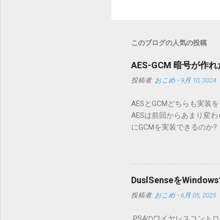
このブログの人気の投稿
AES-GCM 暗号が作れ
投稿者:
おこめ
-
9月 10, 2024
AESとGCMどちらも実
AESは前回からあまり変
にGCMを実装できるのか? 
の計算をするだけの組み合
完成、となる。 やや難解な
算をビット反転で テスト
し。本体のCTRっぽい計
DuslSenseをWind
ことでAES-NIは使ってな
投稿者:
おこめ
-
6月 05, 2025
しまった。 GCM は CT
GHASH に分けて作っ
PS4のワイヤレスコントロー