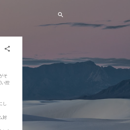
面がそ
買い控
にし
ム対