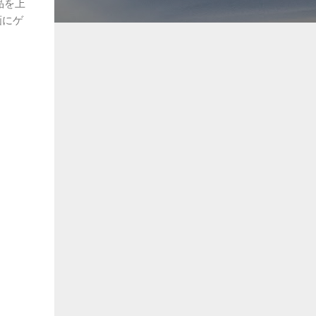
品を上
画にゲ