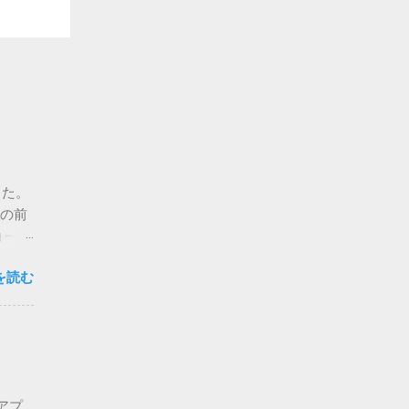
った。
、の前
コード
やや
を読む
んの計
下な
分ける
が出て
算の
リに
アプ