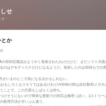
スキップしてメイン コンテンツに移動
いしせ
とか
かとか
10
RAとDIGAの3D対応製品がようやく発表されたわけだけど、まだソフト方
るのはデモディスクだけになるようだ。発表したのは3D待ちでの
る方がいまのところ気になる点かもしれない。
おもしろくなりそうではあるけれどnVIDIAの3Dは自社製3Dメガネ
うことで、この方面もしばらくは待ち。
つけそうにないので簡単な更新での対応は無理っぽい。2ストリー
VCの処理方法がずいぶん違う。