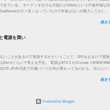
行う。ハッシュ計算用のスレッドが終わっていれば再始動する、
できている。 オーディオ出力も可能だが32kHzという中途半端な
ッド間に挟むのはいつもの自作Packetなので読み書き別々にして
DualSenseが少々安くなっていたので本体はないが購入してみた。
 基本的な高速化手法はAESもGCMも内部をlong型で64bit x 2
サイズ感はPS4のコントローラと変わりない。背面LEDがなくなり
るよりXORが全然はやい。 GCTRとCTRの違いはIVのカウンタ部分が32b
続き
はオーディオ周辺端子が違うのとPSボタンの下にLED付きボタンが
。 IVの初期化は96bit 入力を使う、それ以外はGHASH で混ぜ
にも正式に対応しているのでBluetoothでもUSB-Cでも接続可能。
かもしれない。96bitの場合カウンタは乱数が入らないところからはじま
出力ができていないができるのかどうか謎。他のBluetooth音声(SBCの
る。 IVは最初の値をGHASH用に、次からGCTR用に使うのでCT
 Ti と電源を買い
のでやや難あり。 USB 2.0接続では音声48kHz 16bit出力が可
る。 GHASHの入力は内部で持つHから計算する、 ハッシュ計算用
。 ゲームはSteamなどが対応している。 振動も動作可能。 Ste
号化しないヘッダ的なものを追加可能で本体は暗号化後の値で計算す
、 PlayStationコントローラサポートを「有効」にする。「非対
の構造になっている。Paddingは単純な128bitまで0詰め。最後にA
ないことがあるので更新するかということで、GPUもおまけで更新
SEL REMASTER FINAL FANTASYなどでキー配置が変になり使
n 6ぐらいで考える予定。 電源はATX 3.1のCorsair の850W RM8
dowsの接続が正式対応 音声出力が48kHz USBがType-C これ
-9020270-JP)年代差で付属パーツか何か変わってるのかも。元のは65
買い替え買い足しもいいのかもしれない
 750wのが乗っていた。どちらもケーブル交換が可能なタイプで最
続き
邪魔にならずおすすめ。 他の電力食いそうなものも使わないので10
判断。省電力のときに大きすぎても効率が悪くなるといけない。 
新しい12ピン端子とケーブルが増えていたほか、 マザーボード用の
もMB側は一体になっている。以前のは一部分かれる形だった。 GP
Powered by Blogger
いので安心できそう。 GPUの方もRTX 2000世代だとAIも使えな
外でも足りないところがちらほらかなということでPalit のGeFo