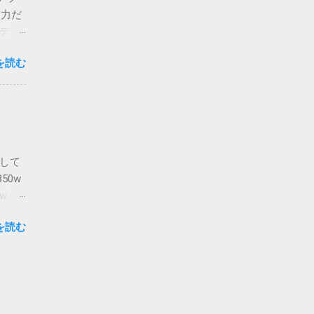
くらい
出力だ
も全読
 デザ
 にす
USB
it固定
を読む
1つ増
る、だ
る。計
場合)
Rの初
能なこ
に
amの
る。
応ゲー
ADと本
して
えなか
50w
くらい
0wぐ
小限
を読む
00W
ケーブ
太いケ
U用
くなっ
rce